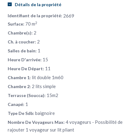
La vieille Ville: 10-12 minutes de marche
Détails de la propriété
Central station: 15 – 20 minutes à pieds ou 5 minutes en
Identifiant de la propriété:
2669
tramway
2
70 m
Surface:
Mamilla Avenue: 8 minutes à pieds
2
Chambre(s):
Shouk Mahanee Yehouda: 3 minutes à pieds
2
Ch. à coucher:
1
Salles de bain:
15
Heure D'arrivée:
11
Heure De Départ:
lit double 1m60
Chambre 1:
2 lits simple
Chambre 2:
15m2
Terrasse (Soucca):
1
Canapé:
baignoire
Type De Sdb:
4 voyageurs - Possibilité de
Nombre De Voyageurs Max:
rajouter 1 voyageur sur lit pliant