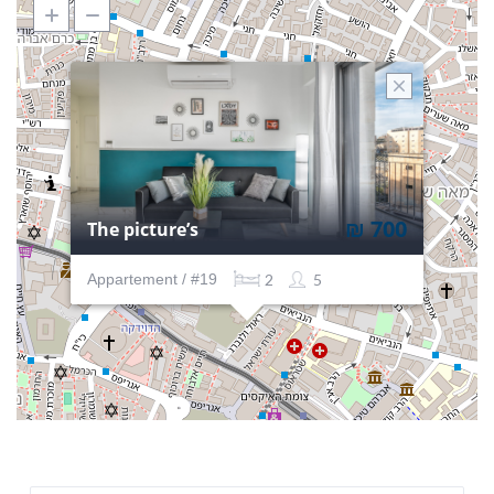
₪ 700
The picture’s
Appartement / #19
2
5