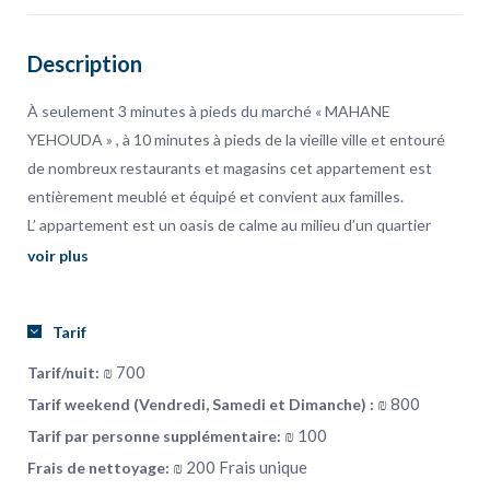
Description
À seulement 3 minutes à pieds du marché « MAHANE
YEHOUDA » , à 10 minutes à pieds de la vieille ville et entouré
de nombreux restaurants et magasins cet appartement est
entièrement meublé et équipé et convient aux familles.
L’ appartement est un oasis de calme au milieu d’un quartier
animé.
voir plus
L’appartement possède une vue surplombant tout Jérusalem.
Tous nos appartements sont neuf et décoré par un décorateur
Tarif
d’intérieur local.
Climatiseur dans chaque pièce de l’appartement.
₪ 700
Tarif/nuit:
Le logement: L’appartement dispose d’une chambre à coucher,
₪ 800
Tarif weekend (Vendredi, Samedi et Dimanche) :
d’une salle de bain, d’un balcon « SOUCCA », d’un salon et d’une
₪ 100
Tarif par personne supplémentaire:
cuisine entièrement équipée.
₪ 200 Frais unique
Frais de nettoyage:
Idéal pour 4 personnes avec possibilité d’un lit pliant